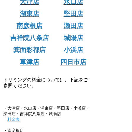
大津店
水口店
湖東店
堅田店
南彦根店
瀬田店
吉祥院八条店
城陽店
箕面彩都店
小浜店
草津店
四日市店
トリミングの料金については、下記をご
参照ください。
・大津店・水口店・湖東店・堅田店・小浜店・
瀬田店・吉祥院八条店・城陽店
料金表
・南彦根店